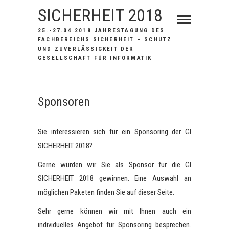
S
SICHERHEIT 2018
k
25.-27.04.2018 JAHRESTAGUNG DES
i
FACHBEREICHS SICHERHEIT – SCHUTZ
p
UND ZUVERLÄSSIGKEIT DER
GESELLSCHAFT FÜR INFORMATIK
t
o
c
Sponsoren
o
n
t
Sie interessieren sich für ein Sponsoring der GI
e
SICHERHEIT 2018?
n
Gerne würden wir Sie als Sponsor für die GI
t
SICHERHEIT 2018 gewinnen. Eine Auswahl an
möglichen Paketen finden Sie auf dieser Seite.
Sehr gerne können wir mit Ihnen auch ein
individuelles Angebot für Sponsoring besprechen.