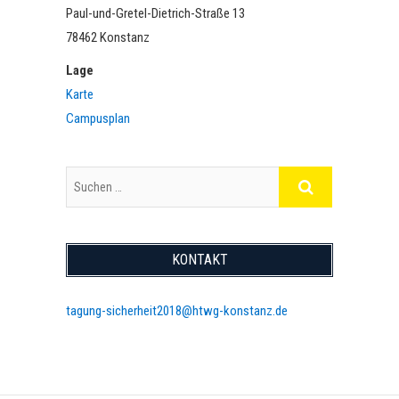
Paul-und-Gretel-Dietrich-Straße 13
78462 Konstanz
Lage
Karte
Campusplan
S
u
c
h
KONTAKT
e
n
tagung-sicherheit2018@htwg-konstanz.de
…